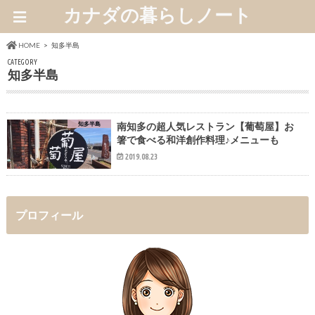
カナダの暮らしノート
HOME
知多半島
CATEGORY
知多半島
知多半島
南知多の超人気レストラン【葡萄屋】お
箸で食べる和洋創作料理♪メニューも
2019.08.23
プロフィール