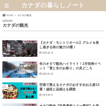
カナダの暮らしノート
HOME
カナダの観光
CATEGORY
カナダの観光
カナダの観光
【カナダ・モントリオール】グルメ＆美
し過ぎる街の魅力10選！
2020.02.16
カナダの観光
冬のオタワ観光ハイライト！2月恒例イベ
ント「雪と氷のお祭り」の見どころ
2020.01.20
カナダの観光
空港で買えるカナダのおすすめお土産13
選！値段と品揃えを調査
2019.09.13
カナダの観光
オタワ観光【世界遺産リドー運河】を思