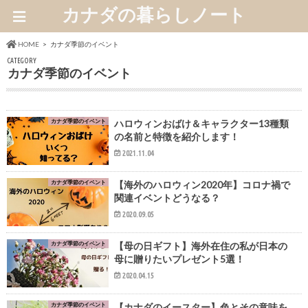
カナダの暮らしノート
HOME
カナダ季節のイベント
CATEGORY
カナダ季節のイベント
カナダ季節のイベント
ハロウィンおばけ＆キャラクター13種類
の名前と特徴を紹介します！
2021.11.04
カナダ季節のイベント
【海外のハロウィン2020年】コロナ禍で
関連イベントどうなる？
2020.09.05
カナダ季節のイベント
【母の日ギフト】海外在住の私が日本の
母に贈りたいプレゼント5選！
2020.04.15
カナダ季節のイベント
【カナダのイースター】色とその意味を