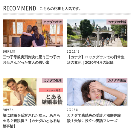
RECOMMEND
こちらの記事も人気です。
カナダの生活
カナダの生活
2019.3.18
2020.5.13
三つ子母親実刑判決に思う三つ子の
【カナダ】ロックダウンでの日常生
お母さんだった友人の思い出
活の変化｜2020年4月の記録
カナダの生活
カナダの生活
2019.7.4
2020.3.8
親に結婚を反対された友人、あきら
カナダで膀胱炎の受診と治療体験
める？親説得？【カナダのとある結
談！受診に役立つ英語フレーズ
婚事情】