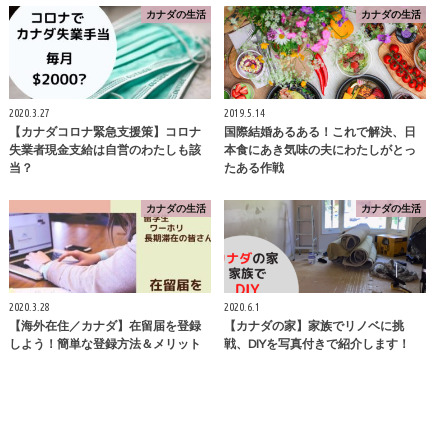
カナダの生活
カナダの生活
2020.3.27
2019.5.14
【カナダコロナ緊急支援策】コロナ
国際結婚あるある！これで解決、日
失業者現金支給は自営のわたしも該
本食にあき気味の夫にわたしがとっ
当？
たある作戦
カナダの生活
カナダの生活
2020.3.28
2020.6.1
【海外在住／カナダ】在留届を登録
【カナダの家】家族でリノベに挑
しよう！簡単な登録方法＆メリット
戦、DIYを写真付きで紹介します！