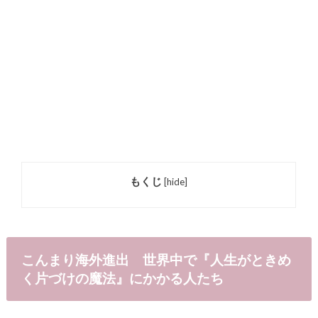
もくじ
[
hide
]
こんまり海外進出 世界中で『人生がときめ
く片づけの魔法』にかかる人たち