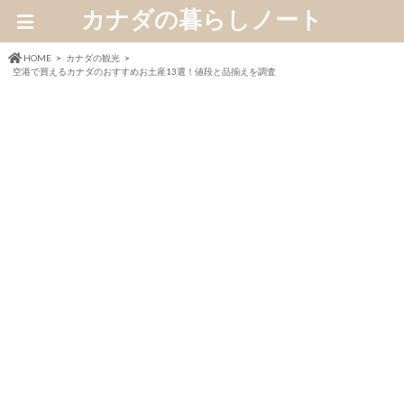
カナダの暮らしノート
HOME
カナダの観光
空港で買えるカナダのおすすめお土産13選！値段と品揃えを調査