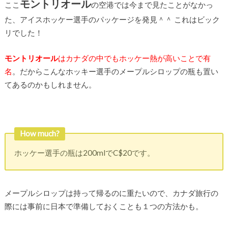
モントリオール
ここ
の空港では今まで見たことがなかっ
た、アイスホッケー選手のパッケージを発見＾＾ これはビック
リでした！
モントリオール
はカナダの中でもホッケー熱が高いことで有
名
。だからこんなホッキー選手のメープルシロップの瓶も置い
てあるのかもしれません。
How much?
ホッケー選手の瓶は200mlでC$20です。
メープルシロップは持って帰るのに重たいので、カナダ旅行の
際には事前に日本で準備しておくことも１つの方法かも。