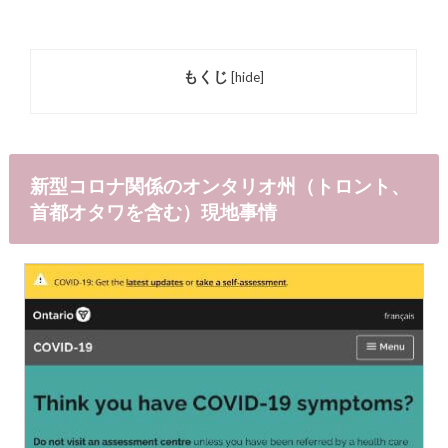
もくじ
[
hide
]
新型コロナ関係のオンタリオ州（トロント、
首都オタワを含む）現地事情