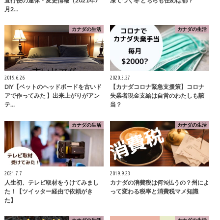
直行便の運休・変更情報（2021年7
凍てつく冬 どちらも住めば都？
月2…
カナダの生活
カナダの生活
2019.6.26
2020.3.27
DIY【ベットのヘッドボードを古いド
【カナダコロナ緊急支援策】コロナ
アで作ってみた 】出来上がりがアン
失業者現金支給は自営のわたしも該
テ…
当？
カナダの生活
カナダの生活
2021.7.7
2019.9.23
人生初、テレビ取材をうけてみまし
カナダの消費税は何%払うの？州によ
た！【ツイッター経由で依頼がき
って変わる税率と消費税マメ知識
た】
カナダの生活
カナダの生活