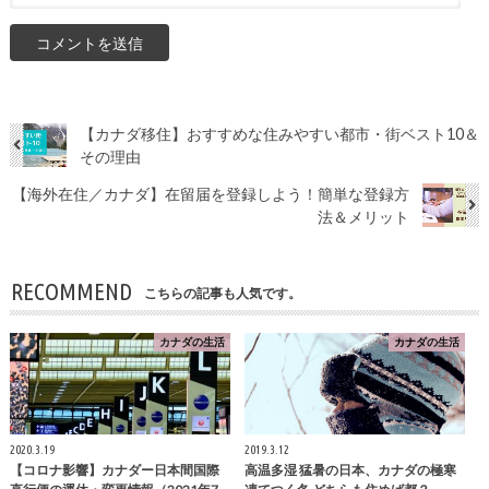
【カナダ移住】おすすめな住みやすい都市・街ベスト10＆
その理由
【海外在住／カナダ】在留届を登録しよう！簡単な登録方
法＆メリット
RECOMMEND
こちらの記事も人気です。
カナダの生活
カナダの生活
2020.3.19
2019.3.12
【コロナ影響】カナダー日本間国際
高温多湿 猛暑の日本、カナダの極寒