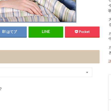
はてブ
Pocket
？