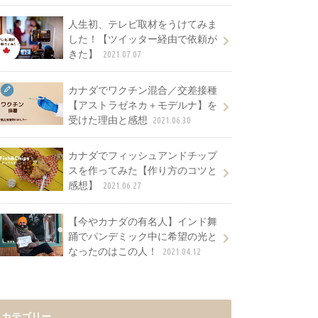
人生初、テレビ取材をうけてみま
した！【ツイッター経由で依頼が
きた】
2021.07.07
カナダでワクチン混合／交差接種
【アストラゼネカ＋モデルナ】を
受けた理由と感想
2021.06.30
カナダでフィッシュアンドチップ
スを作ってみた【作り方のコツと
感想】
2021.06.27
【今やカナダの有名人】インド舞
踊でパンデミック中に希望の光と
なったのはこの人！
2021.04.12
カテゴリー