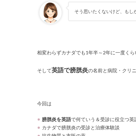
そう思いたくないけど、もし
相変わらずカナダでも1年半～2年に一度く
英語で膀胱炎
そして
の名前と病院・クリ
今回は
膀胱炎を英語
で何ていう＆受診に役立つ英
カナダで膀胱炎の受診と治療体験談
抗生物質と市販の薬