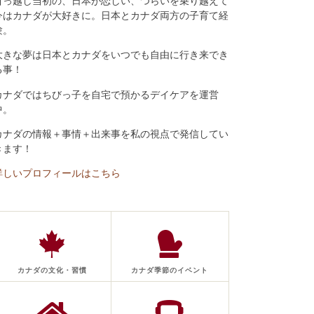
引っ越し当初の、日本が恋しい、つらいを乗り越えて
今はカナダが大好きに。日本とカナダ両方の子育て経
験。
大きな夢は日本とカナダをいつでも自由に行き来でき
る事！
カナダではちびっ子を自宅で預かるデイケアを運営
中。
カナダの情報＋事情＋出来事を私の視点で発信してい
きます！
詳しいプロフィールはこちら
カナダの文化・習慣
カナダ季節のイベント