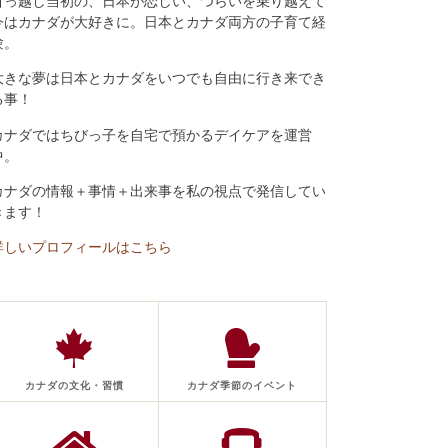
引っ越し当初の、日本が恋しい、つらいを乗り越えて
今はカナダが大好きに。日本とカナダ両方の子育て経
験。
大きな夢は日本とカナダをいつでも自由に行き来でき
る事！
カナダではちびっ子を自宅で預かるデイケアを運営
中。
カナダの情報＋事情＋出来事を私の視点で発信してい
きます！
詳しいプロフィールはこちら
カナダの文化・習慣
カナダ季節のイベント