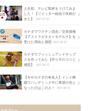
人生初、テレビ取材をうけてみま
した！【ツイッター経由で依頼が
きた】
2021.07.07
カナダでワクチン混合／交差接種
【アストラゼネカ＋モデルナ】を
受けた理由と感想
2021.06.30
カナダでフィッシュアンドチップ
スを作ってみた【作り方のコツと
感想】
2021.06.27
【今やカナダの有名人】インド舞
踊でパンデミック中に希望の光と
なったのはこの人！
2021.04.12
カテゴリー